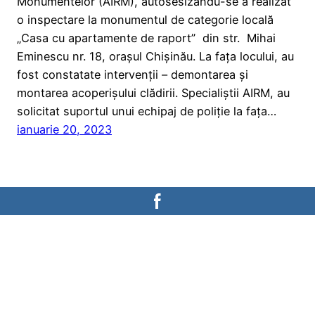
Monumentelor (AIRM), autosesizându-se a realizat
o inspectare la monumentul de categorie locală
„Casa cu apartamente de raport” din str. Mihai
Eminescu nr. 18, orașul Chișinău. La fața locului, au
fost constatate intervenții – demontarea și
montarea acoperișului clădirii. Specialiștii AIRM, au
solicitat suportul unui echipaj de poliție la fața…
ianuarie 20, 2023
AGENȚIA DE INSPECTARE A
MONUMENTELOR
Ministerul Culturii al Republicii Moldova