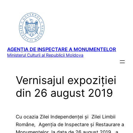
Sari
la
conținut
AGENȚIA DE INSPECTARE A MONUMENTELOR
Ministerul Culturii al Republicii Moldova
Vernisajul expoziției
din 26 august 2019
Cu ocazia Zilei Independenței și Zilei Limbii
Române, Agenția de Inspectare și Restaurare a
Monumentelor, la data de 26 august 2019, a